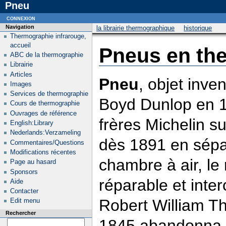
Pneu
connexion
Navigation
la librairie thermographique
historique
Thermographie infrarouge,
accueil
Pneus en th
ABC de la thermographie
Librairie
Articles
Pneu
, objet inve
Images
Services de thermographie
Boyd Dunlop en 1
Cours de thermographie
Ouvrages de référence
frères Michelin su
English:Library
Nederlands:Verzameling
dès 1891 en sépa
Commentaires/Questions
Modifications récentes
chambre à air, le
Page au hasard
Sponsors
réparable et inte
Aide
Contacter
Robert William Th
Edit menu
Rechercher
1845 abandonna 