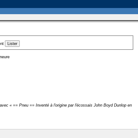
nt
ineure
avec « == Pneu == Inventé à l'origine par l'écossais John Boyd Dunlop en