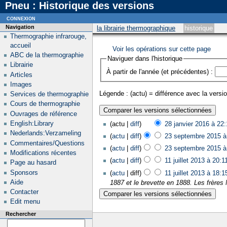
Pneu : Historique des versions
connexion
Navigation
la librairie thermographique
historique
Thermographie infrarouge,
accueil
Voir les opérations sur cette page
ABC de la thermographie
Naviguer dans l'historique
Librairie
À partir de l'année (et précédentes) :
Articles
Images
Légende : (actu) = différence avec la versio
Services de thermographie
Cours de thermographie
Ouvrages de référence
English:Library
(actu |
diff
)
28 janvier 2016 à 22:
Nederlands:Verzameling
(
actu
|
diff
)
23 septembre 2015 à
Commentaires/Questions
(
actu
|
diff
)
23 septembre 2015 à
Modifications récentes
(
actu
|
diff
)
11 juillet 2013 à 20:1
Page au hasard
Sponsors
(
actu
| diff)
11 juillet 2013 à 18:1
Aide
1887 et le brevette en 1888. Les frères 
Contacter
Edit menu
Rechercher