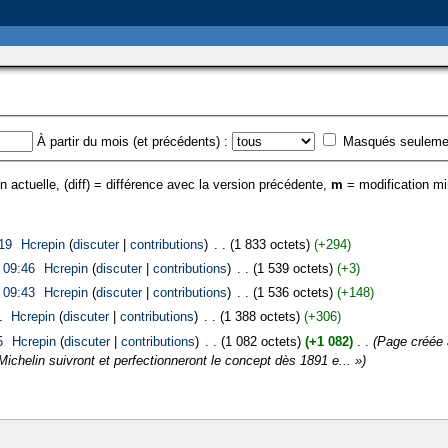
À partir du mois (et précédents) :
Masqués seuleme
n actuelle, (diff) = différence avec la version précédente,
m
= modification m
19
‎
Hcrepin
(
discuter
|
contributions
)
‎
. .
(1 833 octets)
(+294)
 09:46
‎
Hcrepin
(
discuter
|
contributions
)
‎
. .
(1 539 octets)
(+3)
 09:43
‎
Hcrepin
(
discuter
|
contributions
)
‎
. .
(1 536 octets)
(+148)
1
‎
Hcrepin
(
discuter
|
contributions
)
‎
. .
(1 388 octets)
(+306)
5
‎
Hcrepin
(
discuter
|
contributions
)
‎
. .
(1 082 octets)
(+1 082)
‎
. .
(Page créée 
Michelin suivront et perfectionneront le concept dès 1891 e... »)