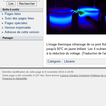
Boîte à outils
Pages liées
Suivi des pages liées
Pages spéciales
Version imprimable
Adresse de cette version
Partager
L'image thermique infrarouge de ce pont flo
jusqu'à 50°C en jaune brillant. Les 4 scène
à la réduction du voltage. (Traduction de l'a
Catégorie
:
Librairie
Dernière modification de cette page le 8 novembre 2013 à 19:09.
Cette page a été consultée 4 107 fois.
Sous licence
Licence Creative Commons
Politique de c
Powered by MediaWiki