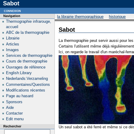
Sabot
connexion
Navigation
la librairie thermographique
historique
Thermographie infrarouge,
accueil
Sabot
ABC de la thermographie
Librairie
La thermographie peut servir aussi pour le
Articles
Certains l'utilisent même déjà régulièrement
Images
Ici, on regarde le travail d'un maréchal-fer
Services de thermographie
Cours de thermographie
Ouvrages de référence
English:Library
Nederlands:Verzameling
Commentaires/Questions
Modifications récentes
Page au hasard
Sponsors
Aide
Contacter
Edit menu
Rechercher
Un seul sabot a été ferré et même si ce désé