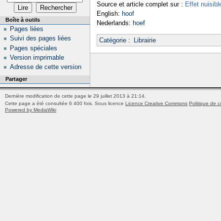
Source et article complet sur :
Effet nuisibl
English:
hoof
Boîte à outils
Nederlands:
hoef
Pages liées
Suivi des pages liées
Catégorie
:
Librairie
Pages spéciales
Version imprimable
Adresse de cette version
Partager
Dernière modification de cette page le 29 juillet 2013 à 21:14.
Cette page a été consultée 6 400 fois.
Sous licence
Licence Creative Commons
Politique de c
Powered by MediaWiki