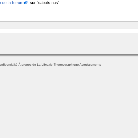
e de la ferrure
, sur "sabots nus"
onfidentialité
À propos de La Librairie Thermographique
Avertissements