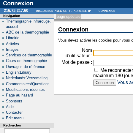
Connexion
216.73.217.60
discussion avec cette adresse ip
connexion
Navigation
page spéciale
Thermographie infrarouge,
accueil
Connexion
ABC de la thermographie
Librairie
Vous devez activer les cookies pour vous c
Articles
Images
Nom
Services de thermographie
d'utilisateur :
Cours de thermographie
Mot de passe :
Ouvrages de référence
Me reconnecter
English:Library
maximum 180 jour
Nederlands:Verzameling
Vous av
Commentaires/Questions
Modifications récentes
Page au hasard
Sponsors
Aide
Contacter
Edit menu
Rechercher