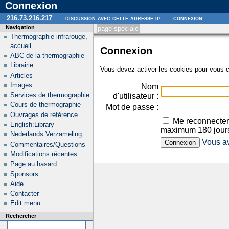
Connexion
216.73.216.217
discussion avec cette adresse ip
connexion
Navigation
page spéciale
Thermographie infrarouge,
accueil
Connexion
ABC de la thermographie
Librairie
Vous devez activer les cookies pour vous c
Articles
Images
Nom
Services de thermographie
d'utilisateur :
Cours de thermographie
Mot de passe :
Ouvrages de référence
Me reconnecter
English:Library
maximum 180 jour
Nederlands:Verzameling
Vous av
Commentaires/Questions
Modifications récentes
Page au hasard
Sponsors
Aide
Contacter
Edit menu
Rechercher