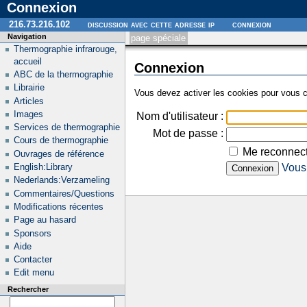
Connexion
216.73.216.102
discussion avec cette adresse ip
connexion
Navigation
page spéciale
Thermographie infrarouge,
accueil
Connexion
ABC de la thermographie
Librairie
Vous devez activer les cookies pour vous c
Articles
Images
Nom d'utilisateur :
Services de thermographie
Mot de passe :
Cours de thermographie
Me reconnect
Ouvrages de référence
English:Library
Vous 
Nederlands:Verzameling
Commentaires/Questions
Modifications récentes
Page au hasard
Sponsors
Aide
Contacter
Edit menu
Rechercher