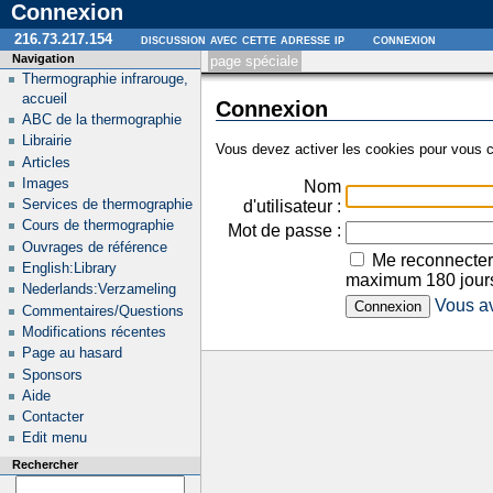
Connexion
216.73.217.154
discussion avec cette adresse ip
connexion
Navigation
page spéciale
Thermographie infrarouge,
accueil
Connexion
ABC de la thermographie
Librairie
Vous devez activer les cookies pour vous c
Articles
Images
Nom
Services de thermographie
d'utilisateur :
Cours de thermographie
Mot de passe :
Ouvrages de référence
Me reconnecter
English:Library
maximum 180 jour
Nederlands:Verzameling
Vous av
Commentaires/Questions
Modifications récentes
Page au hasard
Sponsors
Aide
Contacter
Edit menu
Rechercher