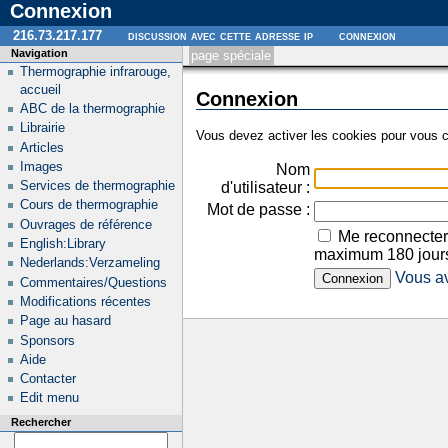
Connexion
216.73.217.177
discussion avec cette adresse ip
connexion
Navigation
page spéciale
Thermographie infrarouge,
accueil
Connexion
ABC de la thermographie
Librairie
Vous devez activer les cookies pour vous c
Articles
Images
Nom
Services de thermographie
d'utilisateur :
Cours de thermographie
Mot de passe :
Ouvrages de référence
Me reconnecter
English:Library
maximum 180 jour
Nederlands:Verzameling
Vous av
Commentaires/Questions
Modifications récentes
Page au hasard
Sponsors
Aide
Contacter
Edit menu
Rechercher