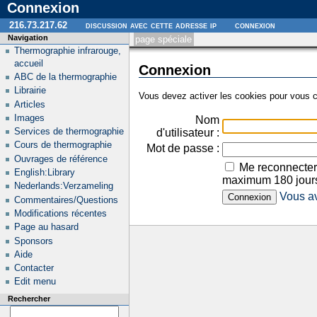
Connexion
216.73.217.62
discussion avec cette adresse ip
connexion
Navigation
page spéciale
Thermographie infrarouge,
accueil
Connexion
ABC de la thermographie
Librairie
Vous devez activer les cookies pour vous c
Articles
Images
Nom
Services de thermographie
d'utilisateur :
Cours de thermographie
Mot de passe :
Ouvrages de référence
Me reconnecter
English:Library
maximum 180 jour
Nederlands:Verzameling
Vous av
Commentaires/Questions
Modifications récentes
Page au hasard
Sponsors
Aide
Contacter
Edit menu
Rechercher