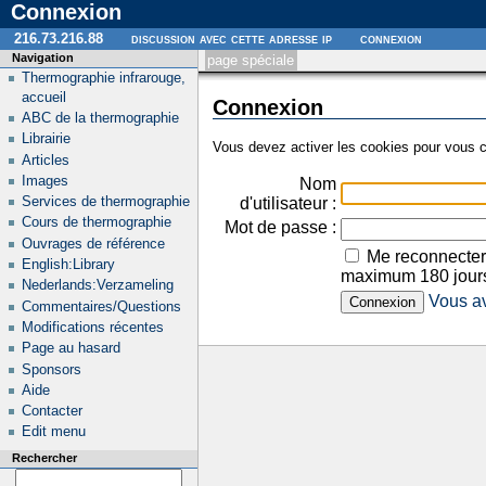
Connexion
216.73.216.88
discussion avec cette adresse ip
connexion
Navigation
page spéciale
Thermographie infrarouge,
accueil
Connexion
ABC de la thermographie
Librairie
Vous devez activer les cookies pour vous c
Articles
Images
Nom
Services de thermographie
d'utilisateur :
Cours de thermographie
Mot de passe :
Ouvrages de référence
Me reconnecter
English:Library
maximum 180 jour
Nederlands:Verzameling
Vous av
Commentaires/Questions
Modifications récentes
Page au hasard
Sponsors
Aide
Contacter
Edit menu
Rechercher