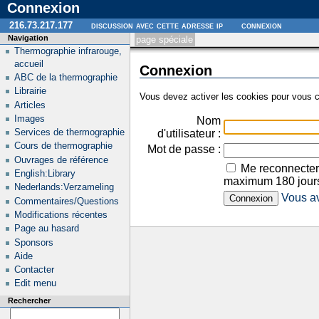
Connexion
216.73.217.177
discussion avec cette adresse ip
connexion
Navigation
page spéciale
Thermographie infrarouge,
accueil
Connexion
ABC de la thermographie
Librairie
Vous devez activer les cookies pour vous c
Articles
Images
Nom
Services de thermographie
d'utilisateur :
Cours de thermographie
Mot de passe :
Ouvrages de référence
Me reconnecter
English:Library
maximum 180 jour
Nederlands:Verzameling
Vous av
Commentaires/Questions
Modifications récentes
Page au hasard
Sponsors
Aide
Contacter
Edit menu
Rechercher