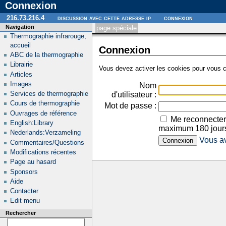
Connexion
216.73.216.4
discussion avec cette adresse ip
connexion
Navigation
page spéciale
Thermographie infrarouge,
accueil
Connexion
ABC de la thermographie
Librairie
Vous devez activer les cookies pour vous c
Articles
Images
Nom
Services de thermographie
d'utilisateur :
Cours de thermographie
Mot de passe :
Ouvrages de référence
Me reconnecter
English:Library
maximum 180 jour
Nederlands:Verzameling
Vous av
Commentaires/Questions
Modifications récentes
Page au hasard
Sponsors
Aide
Contacter
Edit menu
Rechercher