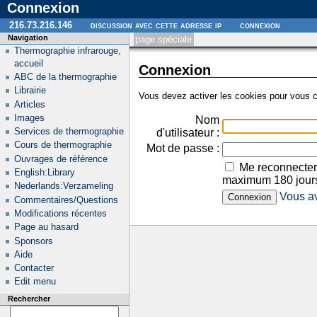
Connexion
216.73.216.146
discussion avec cette adresse ip
connexion
Navigation
page spéciale
Thermographie infrarouge,
accueil
Connexion
ABC de la thermographie
Librairie
Vous devez activer les cookies pour vous c
Articles
Images
Nom
Services de thermographie
d'utilisateur :
Cours de thermographie
Mot de passe :
Ouvrages de référence
Me reconnecter
English:Library
maximum 180 jour
Nederlands:Verzameling
Vous av
Commentaires/Questions
Modifications récentes
Page au hasard
Sponsors
Aide
Contacter
Edit menu
Rechercher