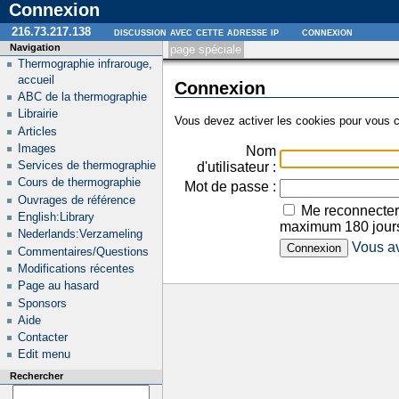
Connexion
216.73.217.138
discussion avec cette adresse ip
connexion
Navigation
page spéciale
Thermographie infrarouge,
accueil
Connexion
ABC de la thermographie
Librairie
Vous devez activer les cookies pour vous c
Articles
Images
Nom
Services de thermographie
d'utilisateur :
Cours de thermographie
Mot de passe :
Ouvrages de référence
Me reconnecter
English:Library
maximum 180 jour
Nederlands:Verzameling
Vous av
Commentaires/Questions
Modifications récentes
Page au hasard
Sponsors
Aide
Contacter
Edit menu
Rechercher