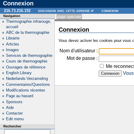
Connexion
216.73.216.152
discussion avec cette adresse ip
connexion
Navigation
page spéciale
Thermographie infrarouge,
accueil
Connexion
ABC de la thermographie
Librairie
Vous devez activer les cookies pour vous c
Articles
Images
Nom d'utilisateur :
Services de thermographie
Mot de passe :
Cours de thermographie
Me reconnect
Ouvrages de référence
English:Library
Vous 
Nederlands:Verzameling
Commentaires/Questions
Modifications récentes
Page au hasard
Sponsors
Aide
Contacter
Edit menu
Rechercher