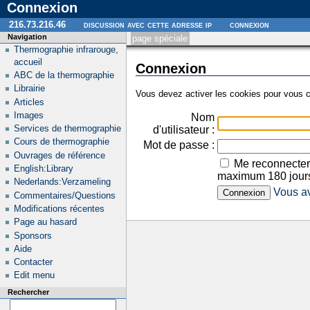
Connexion
216.73.216.46
discussion avec cette adresse ip
connexion
Navigation
page spéciale
Thermographie infrarouge,
accueil
Connexion
ABC de la thermographie
Librairie
Vous devez activer les cookies pour vous c
Articles
Images
Nom
Services de thermographie
d'utilisateur :
Cours de thermographie
Mot de passe :
Ouvrages de référence
Me reconnecter
English:Library
maximum 180 jour
Nederlands:Verzameling
Vous av
Commentaires/Questions
Modifications récentes
Page au hasard
Sponsors
Aide
Contacter
Edit menu
Rechercher