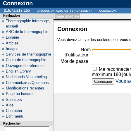
Connexion
216.73.217.165
discussion avec cette adresse ip
connexion
Navigation
page spéciale
Thermographie infrarouge,
accueil
Connexion
ABC de la thermographie
Librairie
Vous devez activer les cookies pour vous c
Articles
Images
Nom
Services de thermographie
d'utilisateur :
Cours de thermographie
Mot de passe :
Ouvrages de référence
Me reconnecter
English:Library
maximum 180 jour
Nederlands:Verzameling
Vous av
Commentaires/Questions
Modifications récentes
Page au hasard
Sponsors
Aide
Contacter
Edit menu
Rechercher