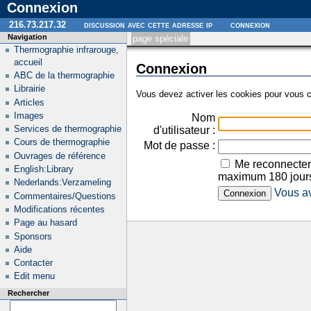
Connexion
216.73.217.32
discussion avec cette adresse ip
connexion
Navigation
page spéciale
Thermographie infrarouge,
accueil
Connexion
ABC de la thermographie
Librairie
Vous devez activer les cookies pour vous c
Articles
Images
Nom
Services de thermographie
d'utilisateur :
Cours de thermographie
Mot de passe :
Ouvrages de référence
Me reconnecter
English:Library
maximum 180 jour
Nederlands:Verzameling
Vous av
Commentaires/Questions
Modifications récentes
Page au hasard
Sponsors
Aide
Contacter
Edit menu
Rechercher