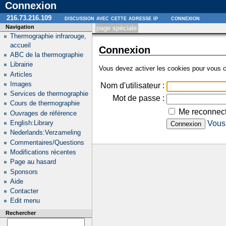
Connexion
216.73.216.109
discussion avec cette adresse ip
connexion
Navigation
page spéciale
Thermographie infrarouge,
accueil
Connexion
ABC de la thermographie
Librairie
Vous devez activer les cookies pour vous c
Articles
Images
Nom d'utilisateur :
Services de thermographie
Mot de passe :
Cours de thermographie
Me reconnect
Ouvrages de référence
English:Library
Vous 
Nederlands:Verzameling
Commentaires/Questions
Modifications récentes
Page au hasard
Sponsors
Aide
Contacter
Edit menu
Rechercher