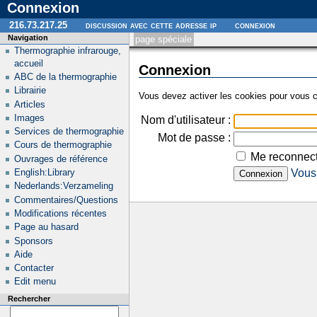
Connexion
216.73.217.25
discussion avec cette adresse ip
connexion
Navigation
page spéciale
Thermographie infrarouge,
accueil
Connexion
ABC de la thermographie
Librairie
Vous devez activer les cookies pour vous c
Articles
Images
Nom d'utilisateur :
Services de thermographie
Mot de passe :
Cours de thermographie
Me reconnect
Ouvrages de référence
English:Library
Vous 
Nederlands:Verzameling
Commentaires/Questions
Modifications récentes
Page au hasard
Sponsors
Aide
Contacter
Edit menu
Rechercher