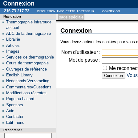
Connexion
216.73.217.72
discussion avec cette adresse ip
connexion
Navigation
page spéciale
Thermographie infrarouge,
accueil
Connexion
ABC de la thermographie
Librairie
Vous devez activer les cookies pour vous c
Articles
Images
Nom d'utilisateur :
Services de thermographie
Mot de passe :
Cours de thermographie
Me reconnect
Ouvrages de référence
English:Library
Vous 
Nederlands:Verzameling
Commentaires/Questions
Modifications récentes
Page au hasard
Sponsors
Aide
Contacter
Edit menu
Rechercher