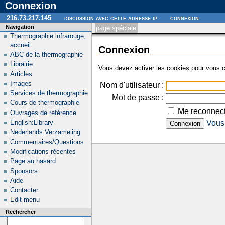
Connexion
216.73.217.145
discussion avec cette adresse ip
connexion
Navigation
page spéciale
Thermographie infrarouge,
accueil
Connexion
ABC de la thermographie
Librairie
Vous devez activer les cookies pour vous c
Articles
Images
Nom d'utilisateur :
Services de thermographie
Mot de passe :
Cours de thermographie
Me reconnect
Ouvrages de référence
English:Library
Vous 
Nederlands:Verzameling
Commentaires/Questions
Modifications récentes
Page au hasard
Sponsors
Aide
Contacter
Edit menu
Rechercher