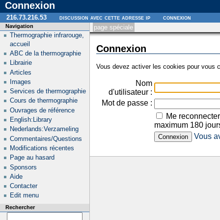
Connexion
216.73.216.53
discussion avec cette adresse ip
connexion
Navigation
page spéciale
Thermographie infrarouge,
accueil
Connexion
ABC de la thermographie
Librairie
Vous devez activer les cookies pour vous c
Articles
Images
Nom
Services de thermographie
d'utilisateur :
Cours de thermographie
Mot de passe :
Ouvrages de référence
Me reconnecter
English:Library
maximum 180 jour
Nederlands:Verzameling
Vous av
Commentaires/Questions
Modifications récentes
Page au hasard
Sponsors
Aide
Contacter
Edit menu
Rechercher