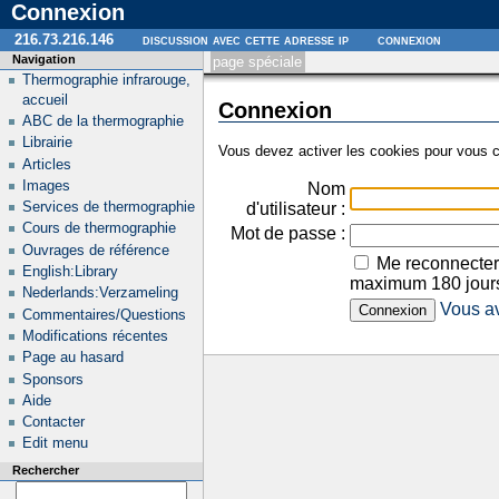
Connexion
216.73.216.146
discussion avec cette adresse ip
connexion
Navigation
page spéciale
Thermographie infrarouge,
accueil
Connexion
ABC de la thermographie
Librairie
Vous devez activer les cookies pour vous c
Articles
Images
Nom
Services de thermographie
d'utilisateur :
Cours de thermographie
Mot de passe :
Ouvrages de référence
Me reconnecter
English:Library
maximum 180 jour
Nederlands:Verzameling
Vous av
Commentaires/Questions
Modifications récentes
Page au hasard
Sponsors
Aide
Contacter
Edit menu
Rechercher