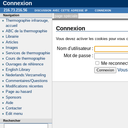
Connexion
216.73.216.56
discussion avec cette adresse ip
connexion
Navigation
page spéciale
Thermographie infrarouge,
accueil
Connexion
ABC de la thermographie
Librairie
Vous devez activer les cookies pour vous c
Articles
Images
Nom d'utilisateur :
Services de thermographie
Mot de passe :
Cours de thermographie
Me reconnect
Ouvrages de référence
English:Library
Vous 
Nederlands:Verzameling
Commentaires/Questions
Modifications récentes
Page au hasard
Sponsors
Aide
Contacter
Edit menu
Rechercher