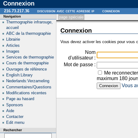
Connexion
216.73.217.36
discussion avec cette adresse ip
connexion
Navigation
page spéciale
Thermographie infrarouge,
accueil
Connexion
ABC de la thermographie
Librairie
Vous devez activer les cookies pour vous c
Articles
Images
Nom
Services de thermographie
d'utilisateur :
Cours de thermographie
Mot de passe :
Ouvrages de référence
Me reconnecter
English:Library
maximum 180 jour
Nederlands:Verzameling
Vous av
Commentaires/Questions
Modifications récentes
Page au hasard
Sponsors
Aide
Contacter
Edit menu
Rechercher