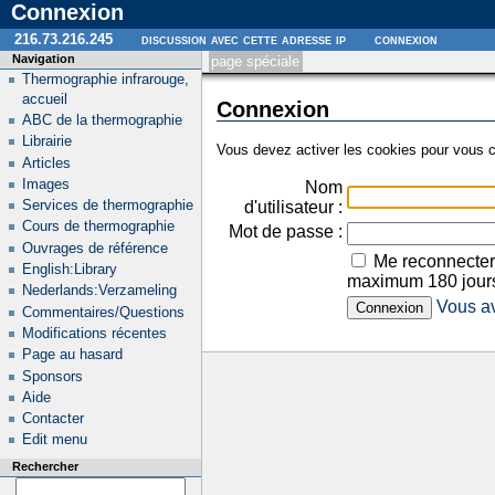
Connexion
216.73.216.245
discussion avec cette adresse ip
connexion
Navigation
page spéciale
Thermographie infrarouge,
accueil
Connexion
ABC de la thermographie
Librairie
Vous devez activer les cookies pour vous c
Articles
Images
Nom
Services de thermographie
d'utilisateur :
Cours de thermographie
Mot de passe :
Ouvrages de référence
Me reconnecter
English:Library
maximum 180 jour
Nederlands:Verzameling
Vous av
Commentaires/Questions
Modifications récentes
Page au hasard
Sponsors
Aide
Contacter
Edit menu
Rechercher