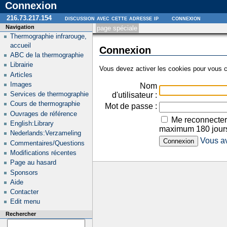
Connexion
216.73.217.154
discussion avec cette adresse ip
connexion
Navigation
page spéciale
Thermographie infrarouge,
accueil
Connexion
ABC de la thermographie
Librairie
Vous devez activer les cookies pour vous c
Articles
Images
Nom
Services de thermographie
d'utilisateur :
Cours de thermographie
Mot de passe :
Ouvrages de référence
Me reconnecter
English:Library
maximum 180 jour
Nederlands:Verzameling
Vous av
Commentaires/Questions
Modifications récentes
Page au hasard
Sponsors
Aide
Contacter
Edit menu
Rechercher