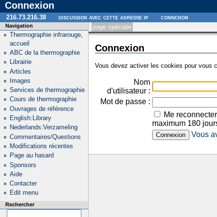
Connexion
216.73.216.38
discussion avec cette adresse ip
connexion
Navigation
page spéciale
Thermographie infrarouge,
accueil
Connexion
ABC de la thermographie
Librairie
Vous devez activer les cookies pour vous c
Articles
Images
Nom
Services de thermographie
d'utilisateur :
Cours de thermographie
Mot de passe :
Ouvrages de référence
Me reconnecter
English:Library
maximum 180 jour
Nederlands:Verzameling
Vous av
Commentaires/Questions
Modifications récentes
Page au hasard
Sponsors
Aide
Contacter
Edit menu
Rechercher