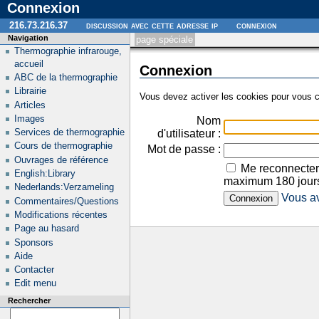
Connexion
216.73.216.37
discussion avec cette adresse ip
connexion
Navigation
page spéciale
Thermographie infrarouge,
accueil
Connexion
ABC de la thermographie
Librairie
Vous devez activer les cookies pour vous c
Articles
Images
Nom
Services de thermographie
d'utilisateur :
Cours de thermographie
Mot de passe :
Ouvrages de référence
Me reconnecter
English:Library
maximum 180 jour
Nederlands:Verzameling
Vous av
Commentaires/Questions
Modifications récentes
Page au hasard
Sponsors
Aide
Contacter
Edit menu
Rechercher