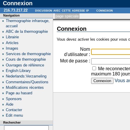
Connexion
216.73.217.22
discussion avec cette adresse ip
connexion
Navigation
page spéciale
Thermographie infrarouge,
accueil
Connexion
ABC de la thermographie
Librairie
Vous devez activer les cookies pour vous c
Articles
Images
Nom
Services de thermographie
d'utilisateur :
Cours de thermographie
Mot de passe :
Ouvrages de référence
Me reconnecter
English:Library
maximum 180 jour
Nederlands:Verzameling
Vous av
Commentaires/Questions
Modifications récentes
Page au hasard
Sponsors
Aide
Contacter
Edit menu
Rechercher