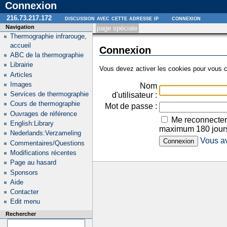
Connexion
216.73.217.172
discussion avec cette adresse ip
connexion
Navigation
page spéciale
Thermographie infrarouge,
accueil
Connexion
ABC de la thermographie
Librairie
Vous devez activer les cookies pour vous c
Articles
Images
Nom
Services de thermographie
d'utilisateur :
Cours de thermographie
Mot de passe :
Ouvrages de référence
Me reconnecter
English:Library
maximum 180 jour
Nederlands:Verzameling
Vous av
Commentaires/Questions
Modifications récentes
Page au hasard
Sponsors
Aide
Contacter
Edit menu
Rechercher