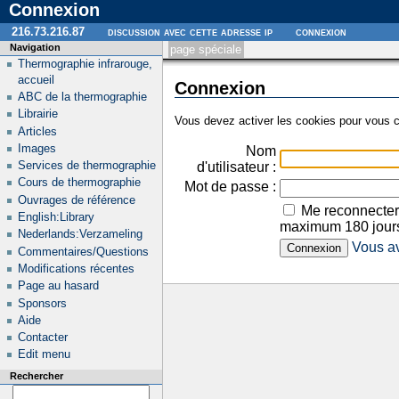
Connexion
216.73.216.87
discussion avec cette adresse ip
connexion
Navigation
page spéciale
Thermographie infrarouge,
accueil
Connexion
ABC de la thermographie
Librairie
Vous devez activer les cookies pour vous c
Articles
Images
Nom
Services de thermographie
d'utilisateur :
Cours de thermographie
Mot de passe :
Ouvrages de référence
Me reconnecter
English:Library
maximum 180 jour
Nederlands:Verzameling
Vous av
Commentaires/Questions
Modifications récentes
Page au hasard
Sponsors
Aide
Contacter
Edit menu
Rechercher