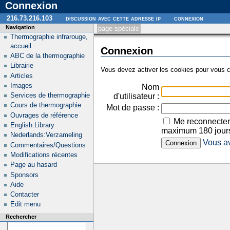
Connexion
216.73.216.103
discussion avec cette adresse ip
connexion
Navigation
page spéciale
Thermographie infrarouge,
accueil
Connexion
ABC de la thermographie
Librairie
Vous devez activer les cookies pour vous c
Articles
Images
Nom
Services de thermographie
d'utilisateur :
Cours de thermographie
Mot de passe :
Ouvrages de référence
Me reconnecter
English:Library
maximum 180 jour
Nederlands:Verzameling
Vous av
Commentaires/Questions
Modifications récentes
Page au hasard
Sponsors
Aide
Contacter
Edit menu
Rechercher