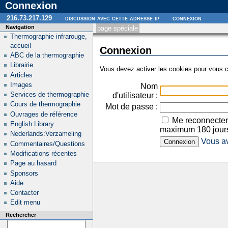
Connexion
216.73.217.129
discussion avec cette adresse ip
connexion
Navigation
page spéciale
Thermographie infrarouge,
accueil
Connexion
ABC de la thermographie
Librairie
Vous devez activer les cookies pour vous c
Articles
Images
Nom
Services de thermographie
d'utilisateur :
Cours de thermographie
Mot de passe :
Ouvrages de référence
Me reconnecter
English:Library
maximum 180 jour
Nederlands:Verzameling
Vous av
Commentaires/Questions
Modifications récentes
Page au hasard
Sponsors
Aide
Contacter
Edit menu
Rechercher