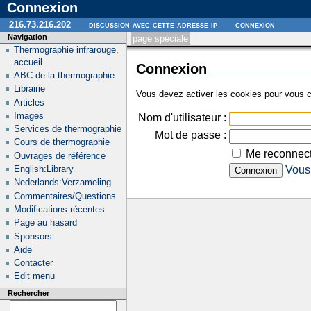
Connexion
216.73.216.202
discussion avec cette adresse ip
connexion
Navigation
page spéciale
Thermographie infrarouge,
accueil
Connexion
ABC de la thermographie
Librairie
Vous devez activer les cookies pour vous c
Articles
Images
Nom d'utilisateur :
Services de thermographie
Mot de passe :
Cours de thermographie
Me reconnect
Ouvrages de référence
English:Library
Vous 
Nederlands:Verzameling
Commentaires/Questions
Modifications récentes
Page au hasard
Sponsors
Aide
Contacter
Edit menu
Rechercher