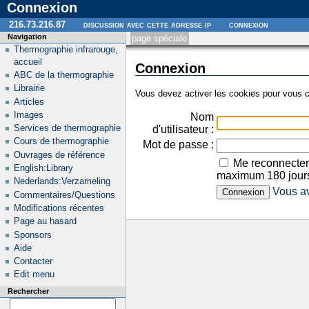
Connexion
216.73.216.87
discussion avec cette adresse ip
connexion
Navigation
page spéciale
Thermographie infrarouge,
accueil
Connexion
ABC de la thermographie
Librairie
Vous devez activer les cookies pour vous c
Articles
Images
Nom
Services de thermographie
d'utilisateur :
Cours de thermographie
Mot de passe :
Ouvrages de référence
Me reconnecter
English:Library
maximum 180 jour
Nederlands:Verzameling
Vous av
Commentaires/Questions
Modifications récentes
Page au hasard
Sponsors
Aide
Contacter
Edit menu
Rechercher