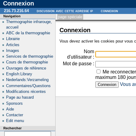
Connexion
216.73.216.64
discussion avec cette adresse ip
connexion
Navigation
page spéciale
Thermographie infrarouge,
accueil
Connexion
ABC de la thermographie
Librairie
Vous devez activer les cookies pour vous c
Articles
Images
Nom
Services de thermographie
d'utilisateur :
Cours de thermographie
Mot de passe :
Ouvrages de référence
Me reconnecter
English:Library
maximum 180 jour
Nederlands:Verzameling
Vous av
Commentaires/Questions
Modifications récentes
Page au hasard
Sponsors
Aide
Contacter
Edit menu
Rechercher