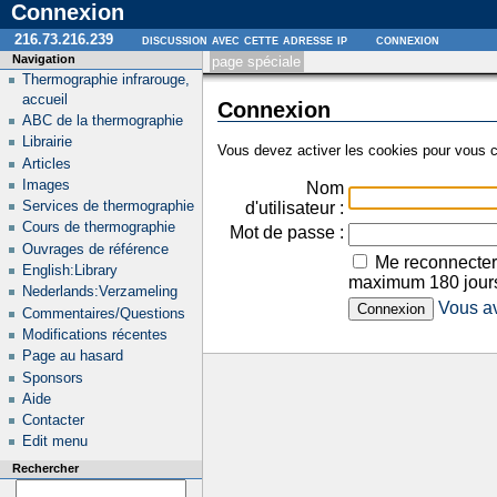
Connexion
216.73.216.239
discussion avec cette adresse ip
connexion
Navigation
page spéciale
Thermographie infrarouge,
accueil
Connexion
ABC de la thermographie
Librairie
Vous devez activer les cookies pour vous c
Articles
Images
Nom
Services de thermographie
d'utilisateur :
Cours de thermographie
Mot de passe :
Ouvrages de référence
Me reconnecter
English:Library
maximum 180 jour
Nederlands:Verzameling
Vous av
Commentaires/Questions
Modifications récentes
Page au hasard
Sponsors
Aide
Contacter
Edit menu
Rechercher