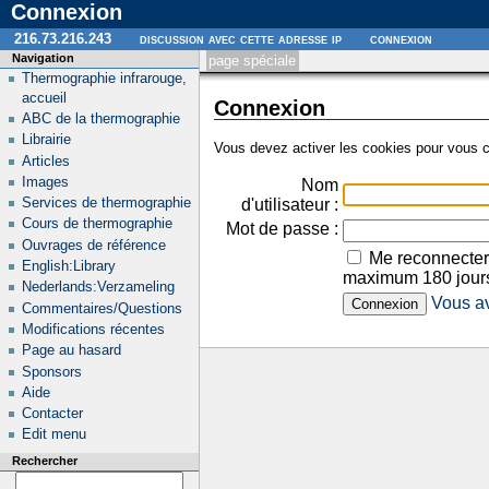
Connexion
216.73.216.243
discussion avec cette adresse ip
connexion
Navigation
page spéciale
Thermographie infrarouge,
accueil
Connexion
ABC de la thermographie
Librairie
Vous devez activer les cookies pour vous c
Articles
Images
Nom
Services de thermographie
d'utilisateur :
Cours de thermographie
Mot de passe :
Ouvrages de référence
Me reconnecter
English:Library
maximum 180 jour
Nederlands:Verzameling
Vous av
Commentaires/Questions
Modifications récentes
Page au hasard
Sponsors
Aide
Contacter
Edit menu
Rechercher