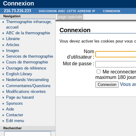
Connexion
216.73.216.233
discussion avec cette adresse ip
connexion
Navigation
page spéciale
Thermographie infrarouge,
accueil
Connexion
ABC de la thermographie
Librairie
Vous devez activer les cookies pour vous c
Articles
Images
Nom
Services de thermographie
d'utilisateur :
Cours de thermographie
Mot de passe :
Ouvrages de référence
Me reconnecter
English:Library
maximum 180 jour
Nederlands:Verzameling
Vous av
Commentaires/Questions
Modifications récentes
Page au hasard
Sponsors
Aide
Contacter
Edit menu
Rechercher