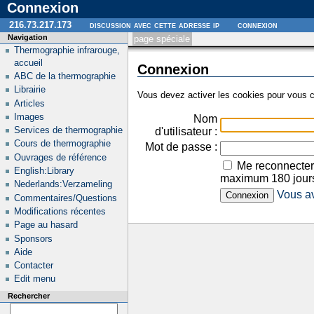
Connexion
216.73.217.173
discussion avec cette adresse ip
connexion
Navigation
page spéciale
Thermographie infrarouge,
accueil
Connexion
ABC de la thermographie
Librairie
Vous devez activer les cookies pour vous c
Articles
Images
Nom
Services de thermographie
d'utilisateur :
Cours de thermographie
Mot de passe :
Ouvrages de référence
Me reconnecter
English:Library
maximum 180 jour
Nederlands:Verzameling
Vous av
Commentaires/Questions
Modifications récentes
Page au hasard
Sponsors
Aide
Contacter
Edit menu
Rechercher