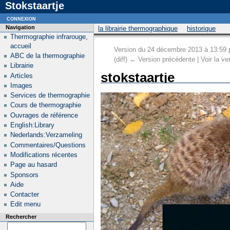
Stokstaartje
connexion
Navigation
la librairie thermographique
historique
Thermographie infrarouge,
accueil
Version du 24 décembre 2013 à 13:59
ABC de la thermographie
(diff) ← Version précédente | Voir la ver
Librairie
stokstaartje
Articles
Images
Services de thermographie
Cours de thermographie
Ouvrages de référence
English:Library
Nederlands:Verzameling
Commentaires/Questions
Modifications récentes
Page au hasard
Sponsors
Aide
Contacter
Edit menu
Rechercher