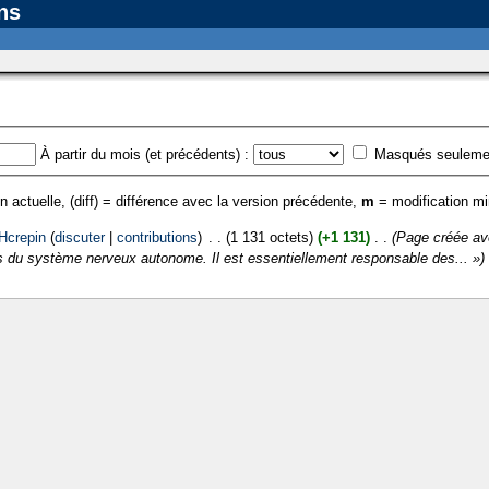
ns
À partir du mois (et précédents) :
Masqués seuleme
n actuelle, (diff) = différence avec la version précédente,
m
= modification m
Hcrepin
(
discuter
|
contributions
)
‎
. .
(1 131 octets)
(+1 131)
‎
. .
(Page créée a
s du système nerveux autonome. Il est essentiellement responsable des... »)