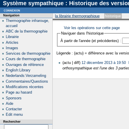
Système sympathique : Historique des versio
connexion
Navigation
la librairie thermographique
historique
Thermographie infrarouge,
accueil
Voir les opérations sur cette page
ABC de la thermographie
Naviguer dans l'historique
Librairie
À partir de l'année (et précédentes) :
Articles
Images
Légende : (actu) = différence avec la versio
Services de thermographie
Cours de thermographie
(actu | diff)
12 décembre 2013 à 19:50
‎
Ouvrages de référence
orthosympathique est l'une des 3 partie
English:Library
Nederlands:Verzameling
Commentaires/Questions
Modifications récentes
Page au hasard
Sponsors
Aide
Contacter
Edit menu
Rechercher