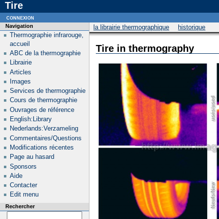
Tire
connexion
Navigation
la librairie thermographique
historique
Thermographie infrarouge,
accueil
Tire in thermography
ABC de la thermographie
Librairie
Articles
Images
Services de thermographie
Cours de thermographie
Ouvrages de référence
English:Library
Nederlands:Verzameling
Commentaires/Questions
Modifications récentes
Page au hasard
Sponsors
Aide
Contacter
Edit menu
Rechercher