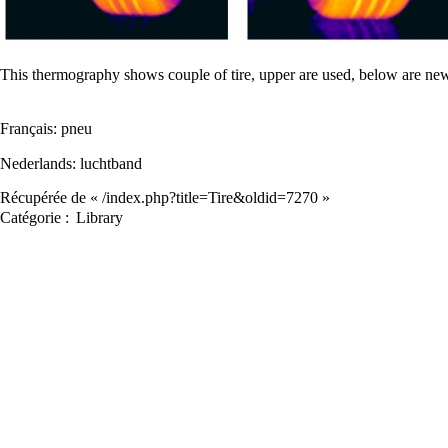
This thermography shows couple of tire, upper are used, below are ne
Français:
pneu
Nederlands:
luchtband
Récupérée de «
/index.php?title=Tire&oldid=7270
»
Catégorie
:
Library