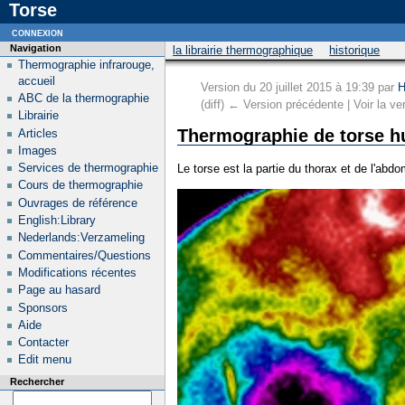
Torse
connexion
Navigation
la librairie thermographique
historique
Thermographie infrarouge,
accueil
Version du 20 juillet 2015 à 19:39 par
H
ABC de la thermographie
(diff) ← Version précédente | Voir la ver
Librairie
Thermographie de torse 
Articles
Images
Services de thermographie
Le torse est la partie du thorax et de l'ab
Cours de thermographie
Ouvrages de référence
English:Library
Nederlands:Verzameling
Commentaires/Questions
Modifications récentes
Page au hasard
Sponsors
Aide
Contacter
Edit menu
Rechercher