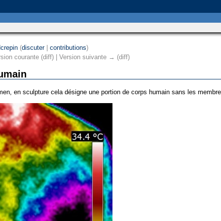
crepin
(
discuter
|
contributions
)
sion courante (diff) | Version suivante → (diff)
humain
domen, en sculpture cela désigne une portion de corps humain sans les membres