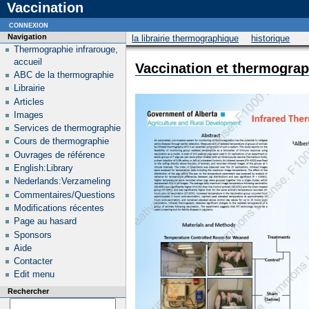
Vaccination
connexion
Navigation
la librairie thermographique
historique
Thermographie infrarouge,
accueil
Vaccination et thermograp
ABC de la thermographie
Librairie
Articles
Images
Services de thermographie
Cours de thermographie
Ouvrages de référence
English:Library
Nederlands:Verzameling
Commentaires/Questions
Modifications récentes
Page au hasard
Sponsors
Aide
Contacter
Edit menu
Rechercher