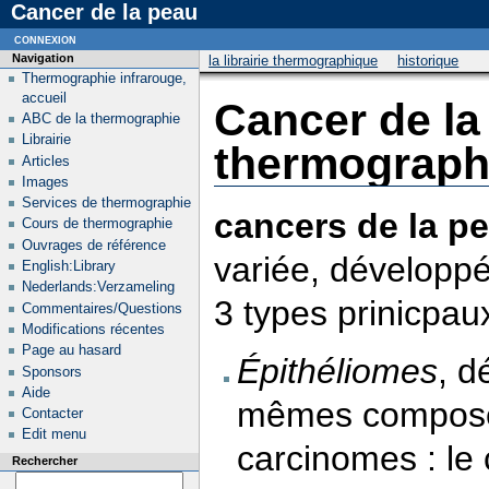
Cancer de la peau
connexion
Navigation
la librairie thermographique
historique
Thermographie infrarouge,
accueil
Cancer de la
ABC de la thermographie
Librairie
thermograph
Articles
Images
Services de thermographie
cancers de la p
Cours de thermographie
Ouvrages de référence
variée, développé
English:Library
Nederlands:Verzameling
3 types prinicpaux
Commentaires/Questions
Modifications récentes
Page au hasard
Épithéliomes
, d
Sponsors
Aide
mêmes composé
Contacter
Edit menu
carcinomes : le 
Rechercher